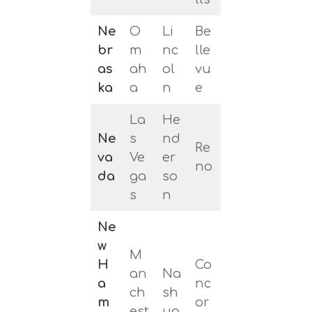
Ne
O
Li
Be
br
m
nc
lle
as
ah
ol
vu
ka
a
n
e
La
He
Ne
s
nd
Re
va
Ve
er
no
da
ga
so
s
n
Ne
w
M
H
Co
an
Na
a
nc
ch
sh
m
or
est
ua