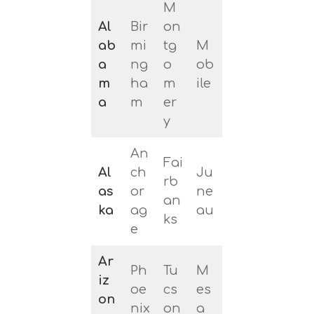
M
Al
Bir
on
ab
mi
tg
M
a
ng
o
ob
m
ha
m
ile
a
m
er
y
An
Fai
Al
ch
Ju
rb
as
or
ne
an
ka
ag
au
ks
e
Ar
Ph
Tu
M
iz
oe
cs
es
on
nix
on
a