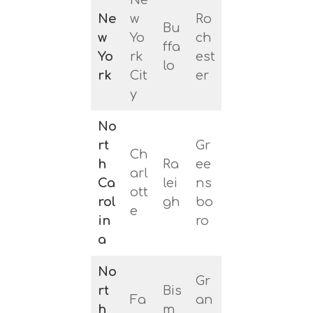
Ne
Ne
w
Ro
Bu
w
Yo
ch
ffa
Yo
rk
est
lo
rk
Cit
er
y
No
rt
Gr
Ch
h
Ra
ee
arl
Ca
lei
ns
ott
rol
gh
bo
e
in
ro
a
No
Gr
rt
Bis
Fa
an
h
m