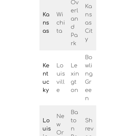
Ov
Ka
erl
Ka
Wi
ns
an
ns
chi
as
d
as
ta
Cit
Pa
y
rk
Bo
Ke
Lo
Le
wli
nt
uis
xin
ng
uc
vill
gt
Gr
ky
e
on
ee
n
Ba
Ne
Lo
to
Sh
w
uis
n
rev
Or