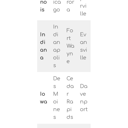
no
ica
ror
rvi
is
go
a
lle
In
Fo
In
di
Ev
rt
di
an
an
Wa
an
ap
svi
yn
a
oli
lle
e
s
De
Ce
s
da
Da
Io
M
r
ve
wa
oi
Ra
np
ne
pi
ort
s
ds