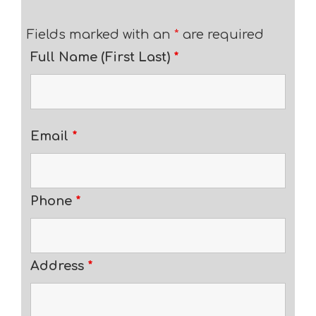
Fields marked with an
*
are required
Full Name (First Last)
*
Email
*
Phone
*
Address
*