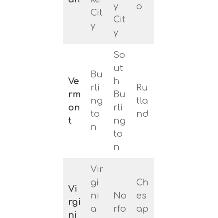
y
o
Cit
Cit
y
y
So
ut
Bu
Ve
h
rli
Ru
rm
Bu
ng
tla
on
rli
to
nd
t
ng
n
to
n
Vir
gi
Ch
Vi
ni
No
es
rgi
a
rfo
ap
ni