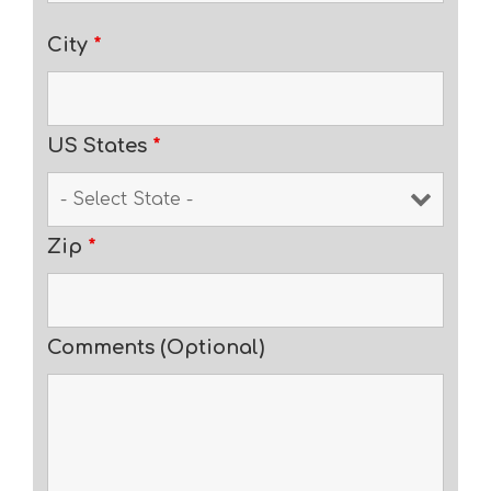
City
*
US States
*
Zip
*
Comments (Optional)