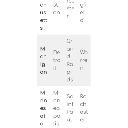
rce
ch
st
gfi
ste
us
on
el
r
ett
d
s
Gr
Mi
an
De
Wa
ch
d
tro
rre
ig
Ra
it
n
an
pi
ds
Mi
Mi
Sa
Ro
nn
nn
int
ch
es
ea
Pa
est
ot
po
ul
er
a
lis