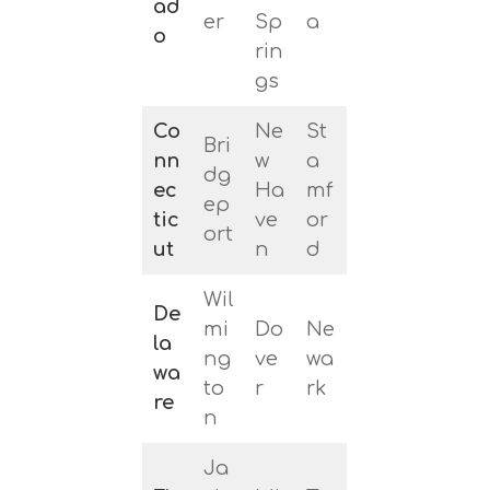
ad
er
Sp
a
o
rin
gs
Co
Ne
St
Bri
nn
w
a
dg
ec
Ha
mf
ep
tic
ve
or
ort
ut
n
d
Wil
De
mi
Do
Ne
la
ng
ve
wa
wa
to
r
rk
re
n
Ja