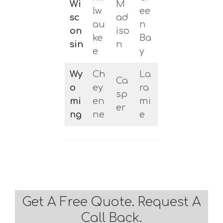
Wi
M
lw
ee
sc
ad
au
n
on
iso
ke
Ba
sin
n
e
y
Wy
Ch
La
Ca
o
ey
ra
sp
mi
en
mi
er
ng
ne
e
Get A Free Quote. Request A
Call Back.