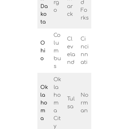
rg
d
Da
ar
o
Fo
ko
ck
rks
ta
Co
Cl
Ci
O
lu
ev
nci
hi
m
ela
nn
o
bu
nd
ati
s
Ok
Ok
la
la
ho
No
Tul
ho
m
rm
sa
m
a
an
a
Cit
y