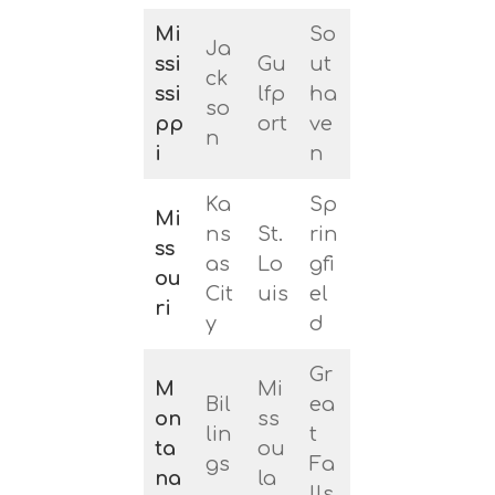
Mi
So
Ja
ssi
Gu
ut
ck
ssi
lfp
ha
so
pp
ort
ve
n
i
n
Ka
Sp
Mi
ns
St.
rin
ss
as
Lo
gfi
ou
Cit
uis
el
ri
y
d
Gr
M
Mi
Bil
ea
on
ss
lin
t
ta
ou
gs
Fa
na
la
lls