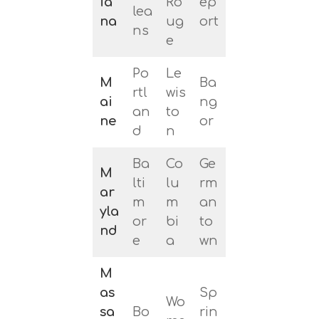
ia
Ro
ep
lea
na
ug
ort
ns
e
Po
Le
M
Ba
rtl
wis
ai
ng
an
to
ne
or
d
n
Ba
Co
Ge
M
lti
lu
rm
ar
m
m
an
yla
or
bi
to
nd
e
a
wn
M
as
Sp
Wo
sa
Bo
rin