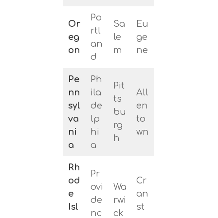
Po
Or
Sa
Eu
rtl
eg
le
ge
an
on
m
ne
d
Pe
Ph
Pit
nn
ila
All
ts
syl
de
en
bu
va
lp
to
rg
ni
hi
wn
h
a
a
Rh
Pr
od
Cr
ovi
Wa
e
an
de
rwi
Isl
st
nc
ck