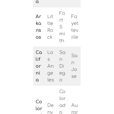
a
Fo
Ar
Lit
Fa
rt
ka
tle
yet
S
ns
Ro
tev
mi
as
ck
ille
th
Ca
Lo
Sa
Sa
lif
s
n
n
or
An
Di
Jo
ni
ge
eg
se
a
les
o
Co
lor
Co
De
ad
Au
lor
nv
o
ror