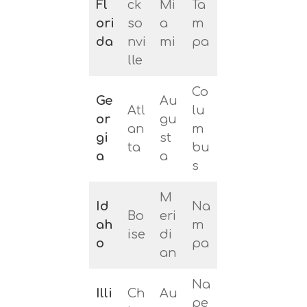
Fl
ck
Mi
Ta
ori
so
a
m
da
nvi
mi
pa
lle
Co
Ge
Au
Atl
lu
or
gu
an
m
gi
st
ta
bu
a
a
s
M
Id
Na
Bo
eri
ah
m
ise
di
o
pa
an
Na
Illi
Ch
Au
pe