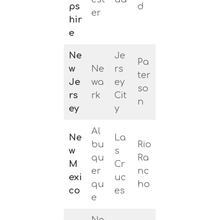
ps
d
er
hir
e
Ne
Je
Pa
w
Ne
rs
ter
Je
wa
ey
so
rs
rk
Cit
n
ey
y
Al
Ne
La
bu
Rio
w
s
qu
Ra
M
Cr
er
nc
exi
uc
qu
ho
co
es
e