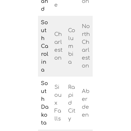
an
on
e
d
So
No
ut
Co
Ch
rth
h
lu
arl
Ch
Ca
m
est
arl
rol
bi
on
est
in
a
on
a
So
Si
Ra
ut
Ab
ou
pi
h
er
x
d
Da
de
Fa
Cit
ko
en
lls
y
ta