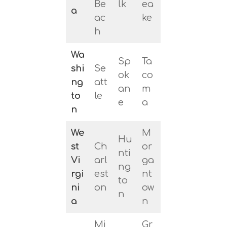
Be
lk
ea
a
ac
ke
h
Wa
Sp
Ta
shi
Se
ok
co
ng
att
an
m
to
le
e
a
n
We
M
Hu
st
Ch
or
nti
Vi
arl
ga
ng
rgi
est
nt
to
ni
on
ow
n
a
n
Mi
Gr